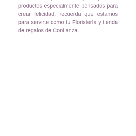
productos especialmente pensados para
crear felicidad, recuerda que estamos
para servirte como tu Floristería y tienda
de regalos de Confianza.
Floristería y Regalos a 
domicilio en Pereira, 
Dosquebradas y Santa 
Rosa de Cabal