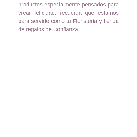
productos especialmente pensados para
crear felicidad, recuerda que estamos
para servirte como tu Floristería y tienda
de regalos de Confianza.
Floristería y Regalos a 
domicilio en Pereira, 
Dosquebradas y Santa 
Rosa de Cabal