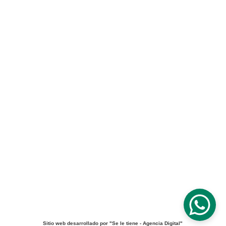
57 + 321 392 03 27
detalles@lovelymoments.com.co
Flowers In Pereira - Lovely 
Moments
"Creando experiencias únicas desde 2020"
Sitio web desarrollado por "Se le tiene - Agencia Digital
"