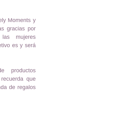
vely Moments y
as gracias por
 las mujeres
tivo es y será
e productos
, recuerda que
nda de regalos