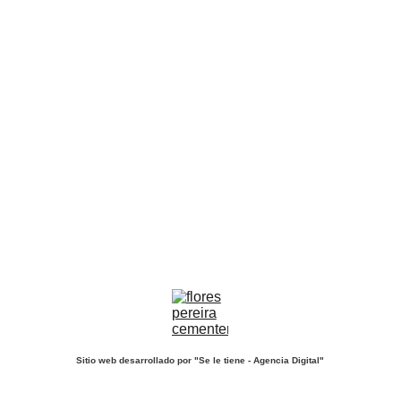
Pereira Dosquebradas 
Risaralda - Colombia
57 + 321 392 03 27
detalles@lovelymoments.com.co
Sitio web desarrollado por "Se le tiene - Agencia Digital
"