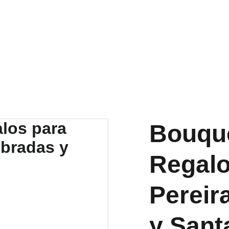
Bouque
Regalo
Pereir
y Sant