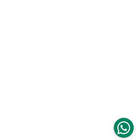
Flowers In 
Pereira - Lovely 
Moments
"Creando experiencias 
únicas desde 2020"