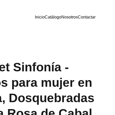
Inicio
Catálogo
Nosotros
Contactar
t Sinfonía -
s para mujer en
a, Dosquebradas
a Rosa de Cabal