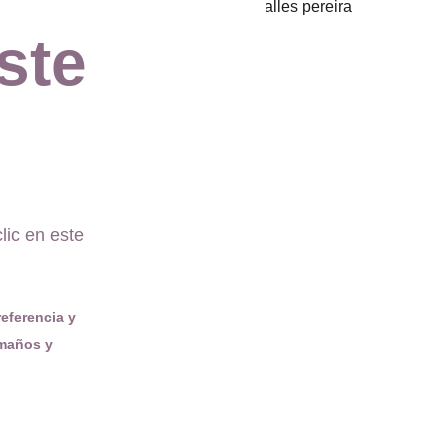
ste 
ic en este 
eferencia y 
maños y 