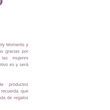
o 
vely Moments y
as gracias por
 las mujeres
tivo es y será
e productos
, recuerda que
nda de regalos